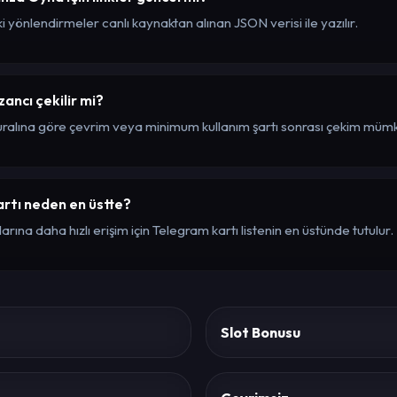
ki yönlendirmeler canlı kaynaktan alınan JSON verisi ile yazılır.
ancı çekilir mi?
lına göre çevrim veya minimum kullanım şartı sonrası çekim mümkü
rtı neden en üstte?
rına daha hızlı erişim için Telegram kartı listenin en üstünde tutulur.
Slot Bonusu