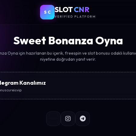
SLOT
CNR
SC
VERIFIED PLATFORM
Sweet Bonanza Oyna
a Oyna için hazırlanan bu içerik, freespin ve slot bonusu odaklı kullanı
niyetine doğrudan yanıt verir.
legram Kanalımız
nuscureisvip