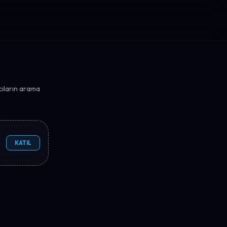
cıların arama
KATIL