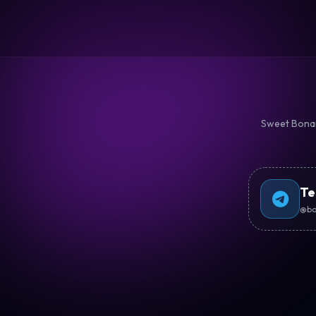
Sweet Bonanz
Te
@bo