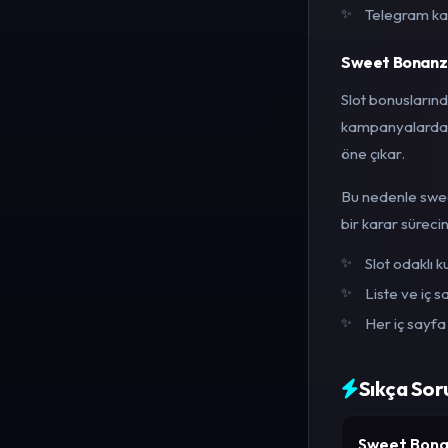
Telegram kan
Sweet Bonanza 
Slot bonuslarınd
kampanyalarda ç
öne çıkar.
Bu nedenle sweet
bir karar sürecin
Slot odaklı k
Liste ve iç s
Her iç sayfa
Sıkça Sor
Sweet Bonan