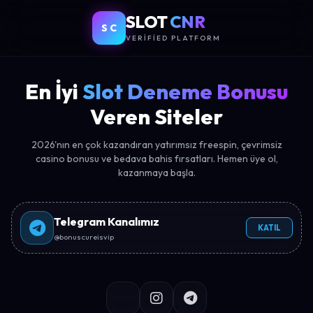
SLOT
CNR
SC
VERIFIED PLATFORM
En İyi
Slot Deneme Bonusu
Veren Siteler
2026'nın en çok kazandıran yatırımsız freespin, çevrimsiz
casino bonusu ve bedava bahis fırsatları. Hemen üye ol,
kazanmaya başla.
Telegram Kanalımız
KATIL
@bonuscureisvip