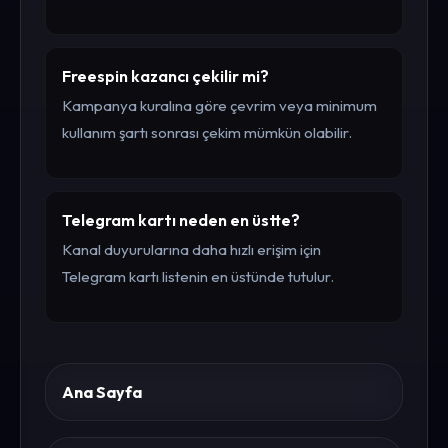
Freespin kazancı çekilir mi?
Kampanya kuralına göre çevrim veya minimum
kullanım şartı sonrası çekim mümkün olabilir.
Telegram kartı neden en üstte?
Kanal duyurularına daha hızlı erişim için
Telegram kartı listenin en üstünde tutulur.
Ana Sayfa