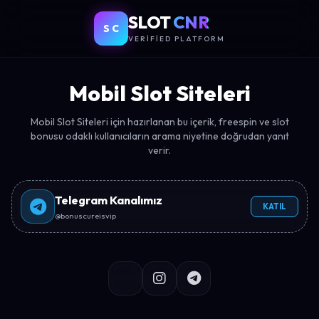
SLOT
CNR
SC
VERIFIED PLATFORM
Mobil Slot Siteleri
Mobil Slot Siteleri için hazırlanan bu içerik, freespin ve slot
bonusu odaklı kullanıcıların arama niyetine doğrudan yanıt
verir.
Telegram Kanalımız
KATIL
@bonuscureisvip