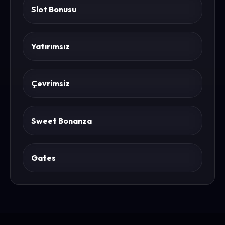
Slot Bonusu
Yatırımsız
Çevrimsiz
Sweet Bonanza
Gates