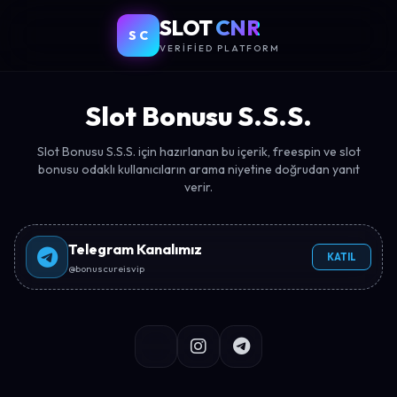
SLOT
CNR
SC
VERIFIED PLATFORM
Slot Bonusu S.S.S.
Slot Bonusu S.S.S. için hazırlanan bu içerik, freespin ve slot
bonusu odaklı kullanıcıların arama niyetine doğrudan yanıt
verir.
Telegram Kanalımız
KATIL
@bonuscureisvip