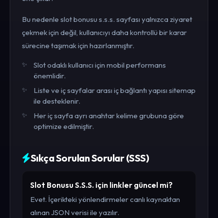
Bu nedenle slot bonusu s.s.s. sayfası yalnızca ziyaret
çekmek için değil, kullanıcıyı daha kontrollü bir karar
sürecine taşımak için hazırlanmıştır.
Slot odaklı kullanıcı için mobil performans
önemlidir.
Liste ve iç sayfalar arası iç bağlantı yapısı sitemap
ile desteklenir.
Her iç sayfa ayrı anahtar kelime grubuna göre
optimize edilmiştir.
Sıkça Sorulan Sorular (SSS)
Slot Bonusu S.S.S. için linkler güncel mi?
Evet. İçerikteki yönlendirmeler canlı kaynaktan
alınan JSON verisi ile yazılır.